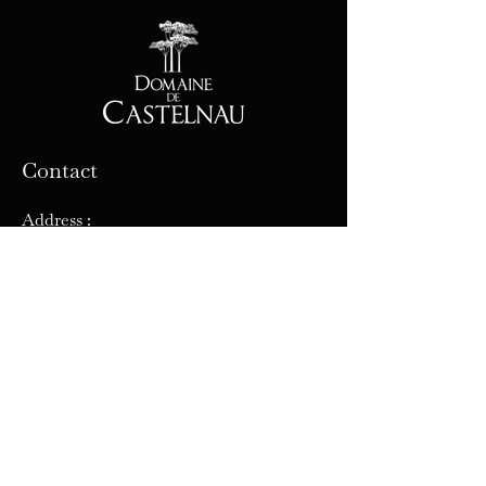
Contact
Address :
32 avenue de Pézenas, 34120 Castelnau
de Guers, France
Phone :
04 67 98 16 19
1
E-mail: castelnau
@orange.fr