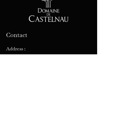
Contact
Address :
32 avenue de Pézenas, 34120 Castelnau
de Guers, France
Phone :
04 67 98 16 19
1
E-mail: castelnau
@orange.fr