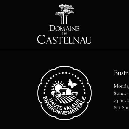
Busin
Monday
8 a.m. -
2 p.m.-
Sat-Sun