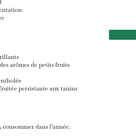
d
entation
rc
rillants
es arômes de petits fruits
entholée
fruitée persistante aux tanins
 A consommer dans l’année.