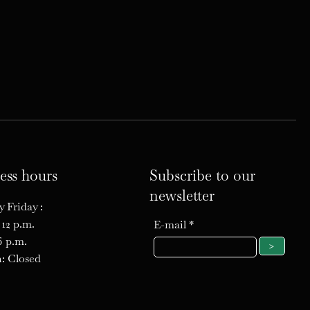
ess hours
Subscribe to our
newsletter
 Friday :
 12 p.m.
E-mail
6 p.m.
>
: Closed