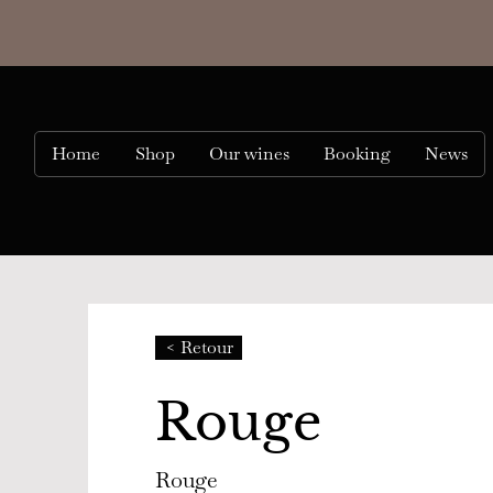
Home
Shop
Our wines
Booking
News
< Retour
Rouge
Rouge