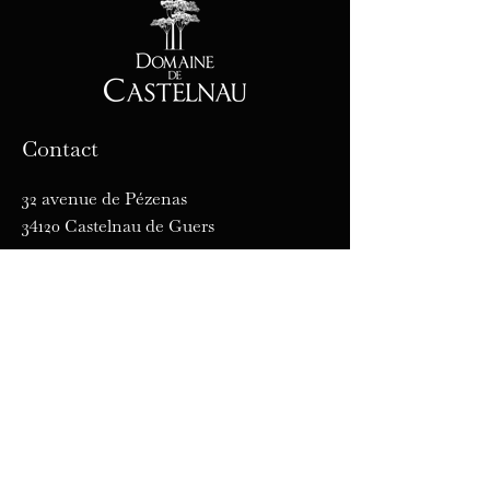
Contact
32 avenue de Pézenas
34120 Castelnau de Guers
Tél :
04 67 98 16 19
E-mail :
commercial@domaine-
castelnau.fr