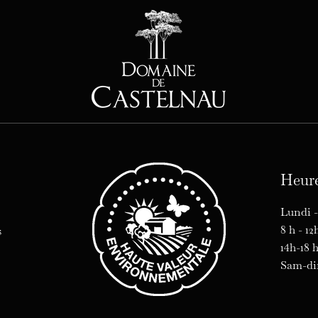
Heure
Lundi -
8 h - 1
s
14h-18 
​​Sam-d