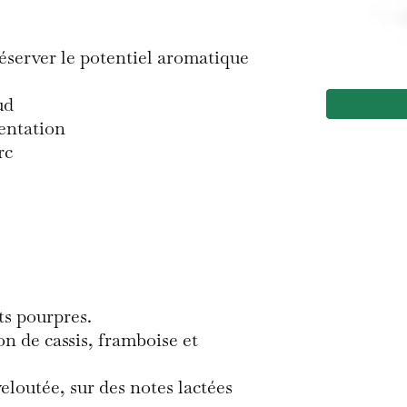
éserver le potentiel aromatique
ud
entation
rc
ts pourpres.
n de cassis, framboise et
veloutée, sur des notes lactées