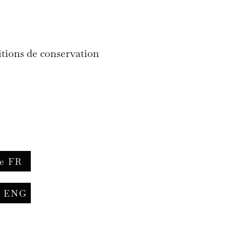
tions de conservation
ue FR
ue ENG