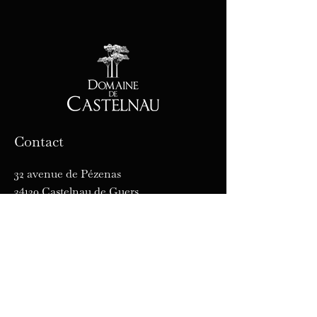
Contact
32 avenue de Pézenas
34120 Castelnau de Guers
Tél :
04 67 98 16 19
E-mail :
commercial@domaine-
castelnau.fr