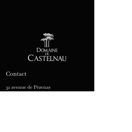
Contact
32 avenue de Pézenas
34120 Castelnau de Guers
Tél :
04 67 98 16 19
E-mail :
commercial@domaine-
castelnau.fr