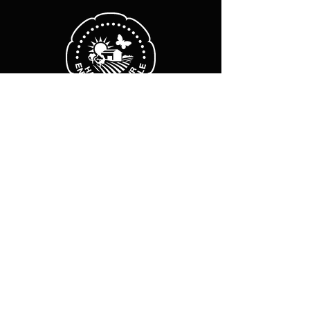
Heures d'ouverture
Lundi - vendredi :
8 h - 12h
14h-18 h
​​Sam-dim : Fermé
Mentions légales
Politique de cookies
Politique de confidentialité
Abonnez vous à notre