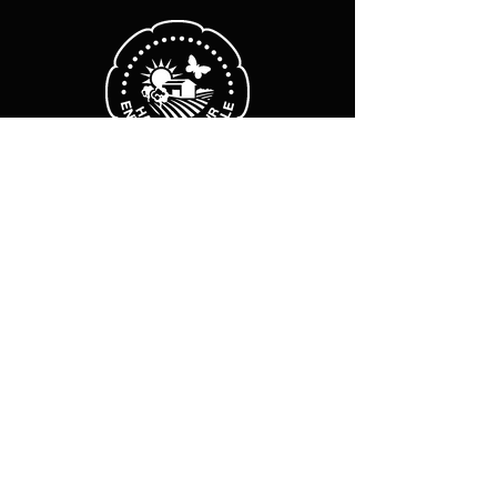
Heures d'ouverture
Lundi - vendredi :
8 h - 12h
14h-18 h
​​Sam-dim : Fermé
Mentions légales
Politique de cookies
Politique de confidentialité
Abonnez vous à notre